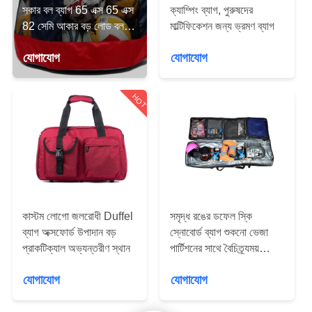
নিয়ন্ত্রণ
সকার বল ব্যাগ 65 এক্স 65 এক্স
ক্যাম্পিং ব্যাগ, পুরুষদের
82 সেমি আকার বড় লোড বল
মাল্টিফিকেশন জন্য ভ্রমণ ব্যাগ
প্যাকেজ
যোগাযোগ
যোগাযোগ
যোগাযোগ
করুন
HOT
খবর
মামলা
সাইট
কাস্টম লোগো জলরোধী Duffel
সমৃদ্ধ রঙের ডফেল স্কি
ম্যাপ
ব্যাগ অক্সফোর্ড উপাদান বড়
স্নোবোর্ড ব্যাগ শুকনো ভেজা
প্রাকটিক্যাল অভ্যন্তরীণ স্থান
পার্টিশনের সাথে বৈচিত্র্যময়
ডিজাইন
PRIVACY
যোগাযোগ
যোগাযোগ
POLICY