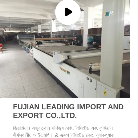
FUJIAN LEADING IMPORT AND
EXPORT CO.,LTD.
জিয়ামিয়ান অভ্যুত্থান বাণিজ্য কোং, লিমিটেড এবং ফুজিয়ান
শীর্ষস্থানীয় আইএমপি। & এক্সপ লিমিটেড কোং. ব্যাকপ্যাক