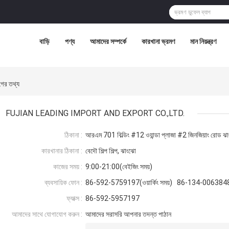
বাড়ি
পণ্য
আমাদের সম্পর্কে
কারখানা ভ্রমণ
মান নিয়ন্ত্রণ
র তথ্য
FUJIAN LEADING IMPORT AND EXPORT CO.,LTD.
ঠিকানা :
আরএম 701 বিল্ডিং #12 ওয়ান্ডা প্লাজা #2 জিনজিয়াং রোড ঝাংঝ
কারখানার ঠিকানা :
বেদৌ শিল্প শিল্প, ঝাংঝো
কাজের সময় :
9:00-21:00(বেইজিং সময়)
ব্যবসায়িক ফোন :
86-592-5759197(ওয়ার্কিং সময়) 86-134-006384
ফ্যাক্স :
86-592-5957197
আমাদের সাথে যোগাযোগ করুন :
আমাদের সরাসরি আপনার তদন্ত পাঠান