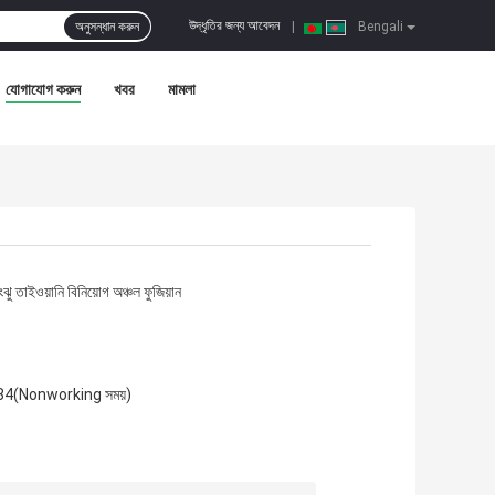
উদ্ধৃতির জন্য আবেদন
অনুসন্ধান করুন
|
Bengali
যোগাযোগ করুন
খবর
মামলা
ু তাইওয়ানি বিনিয়োগ অঞ্চল ফুজিয়ান
84(Nonworking সময়)