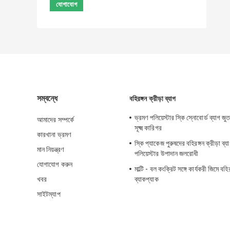
সম্বন্ধে
বহিরঙ্গন ক্রীড়া ব্যাগ
ভ্রমণ পলিয়েস্টার স্কি স্নোবোর্ড ব্যাগ জু
আমাদের সম্পর্কে
সূক্ষ্ম কারিগর
কারখানা ভ্রমণ
স্কি প্যাকেজ পুরুষদের বহিরঙ্গন ক্রীড়া ব
মান নিয়ন্ত্রণ
পলিয়েস্টার উপাদান জলরোধী
যোগাযোগ করুন
মাল্টি - বল কংক্রিট সঙ্গে কার্যকরী জিমে বহির
খবর
ব্যাকপ্যাক
সাইটম্যাপ