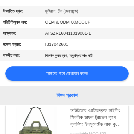
নিয়ন্ত্রণ
উৎপত্তি স্থল:
ফুজিয়ান, চীন (মেনল্যান্ড)
যোগাযোগ
পরিচিতিমুলক নাম:
OEM & ODM /XMCOUP
করুন
সাক্ষ্যদান:
ATSZR160411019001-1
মডেল নম্বার:
IB17042601
খবর
লক্ষণীয় করা:
,
পিকনিক কুলার ব্যাগ
অনুপস্থিত লাঞ্চ লাঠি
মামলা
আমাদের সাথে যোগাযোগ করুন!
সাইট
বিশদ প্রকাশ
ম্যাপ
আউটডোর ওয়াটারপ্রুফ হাইকিং
পিকনিক ডাফল ট্রাভেল ব্যাগ
PRIVACY
ক্যাম্পিং ইনসুলেটেড লাঞ্চ কুলার
POLICY
ব্যাগ
negotiable MOQ:500