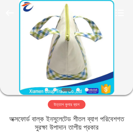
LEADING
IMPORT
AND
EXPORT
CO.,LTD..
All
Rights
Reserved.
বাড়ি
পণ্য
আমাদের
সম্পর্কে
কারখানা
উত্তাপ কুলার ব্যাগ
ভ্রমণ
অক্সফোর্ড বাল্ক ইনসুলেটেড শীতল ব্যাগ পরিবেশগত
মান
সুরক্ষা উপাদান তাপীয় প্রকার