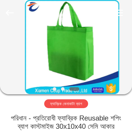
LEADING
IMPORT
AND
EXPORT
CO.,LTD..
All
Rights
Reserved.
বাড়ি
পণ্য
আমাদের
সম্পর্কে
কারখানা
ফ্যাব্রিক কেনাকাটা ব্যাগ
ভ্রমণ
পরিধান - প্রতিরোধী ফ্যাব্রিক Reusable শপিং
মান
ব্যাগ কাস্টমাইজ 30x10x40 সেমি আকার