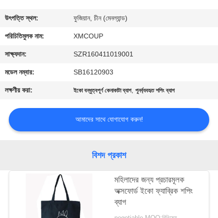
নিয়ন্ত্রণ
উৎপত্তি স্থল:
ফুজিয়ান, চীন (মেনল্যান্ড)
যোগাযোগ
পরিচিতিমুলক নাম:
XMCOUP
করুন
সাক্ষ্যদান:
SZR160411019001
মডেল নম্বার:
SB16120903
খবর
লক্ষণীয় করা:
,
ইকো বন্ধুত্বপূর্ণ কেনাকাটা ব্যাগ
পুনর্ব্যবহৃত শপিং ব্যাগ
মামলা
আমাদের সাথে যোগাযোগ করুন!
সাইট
বিশদ প্রকাশ
ম্যাপ
মহিলাদের জন্য প্রচারমূলক
অক্সফোর্ড ইকো ফ্যাব্রিক শপিং
PRIVACY
ব্যাগ
POLICY
negotiable MOQ:বিনিমেয়