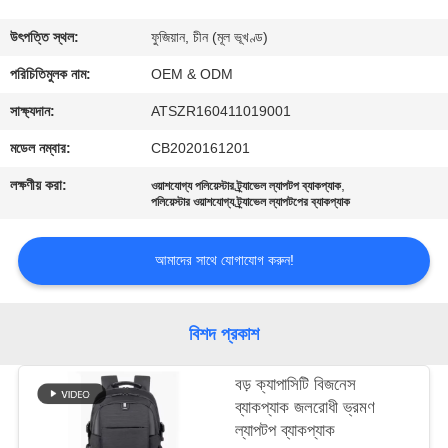
নিয়ন্ত্রণ
উৎপত্তি স্থল:
ফুজিয়ান, চীন (মূল ভূখণ্ড)
যোগাযোগ
পরিচিতিমুলক নাম:
OEM & ODM
করুন
সাক্ষ্যদান:
ATSZR160411019001
মডেল নম্বার:
CB2020161201
খবর
লক্ষণীয় করা:
,
ওয়াশযোগ্য পলিয়েস্টার ট্র্যাভেল ল্যাপটপ ব্যাকপ্যাক
পলিয়েস্টার ওয়াশযোগ্য ট্র্যাভেল ল্যাপটপের ব্যাকপ্যাক
মামলা
আমাদের সাথে যোগাযোগ করুন!
সাইট
ম্যাপ
বিশদ প্রকাশ
বড় ক্যাপাসিটি বিজনেস
PRIVACY
ব্যাকপ্যাক জলরোধী ভ্রমণ
POLICY
ল্যাপটপ ব্যাকপ্যাক